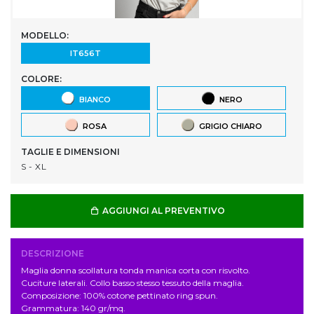
MODELLO:
IT656T
COLORE:
BIANCO
NERO
ROSA
GRIGIO CHIARO
TAGLIE E DIMENSIONI
S - XL
AGGIUNGI AL PREVENTIVO
DESCRIZIONE
Maglia donna scollatura tonda manica corta con risvolto.
Cuciture laterali. Collo basso stesso tessuto della maglia.
Composizione: 100% cotone pettinato ring spun.
Grammatura: 140 gr/mq.