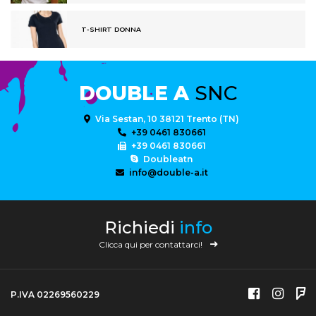
T-SHIRT DONNA
DOUBLE A
SNC
Via Sestan, 10 38121 Trento (TN)
+39 0461 830661
+39 0461 830661
Doubleatn
info@double-a.it
Richiedi
info
Clicca qui per contattarci!
P.IVA 02269560229