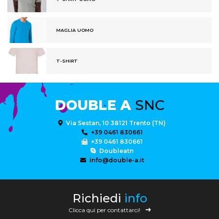
MAGLIA UOMO
T-SHIRT
DOUBLE A
SNC
Via Sestan, 10 38121 Trento (TN)
+39 0461 830661
+39 0461 830661
Doubleatn
info@double-a.it
Richiedi
info
Clicca qui per contattarci!