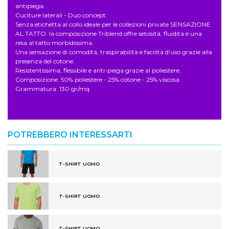
antipiega.
Cuciture laterali - Duo concept.
Senza etichetta al collo ideale per le collezioni private SENSAZIONE
AL TATTO: la composizione Triblend offre setosità, fluidità e una
resa al tatto morbidissima.
Una sensazione di comodità, traspirabilità e facilità d'uso grazie alla
presenza del cotone.
Resistentissima, flessibile e anti-piega grazie al poliestere.
Composizione: 50% poliestere - 25% cotone - 25% viscosa.
Grammatura: 130 gr/mq.
POTREBBERO INTERESSARTI
T-SHIRT UOMO
T-SHIRT UOMO
T-SHIRT UOMO