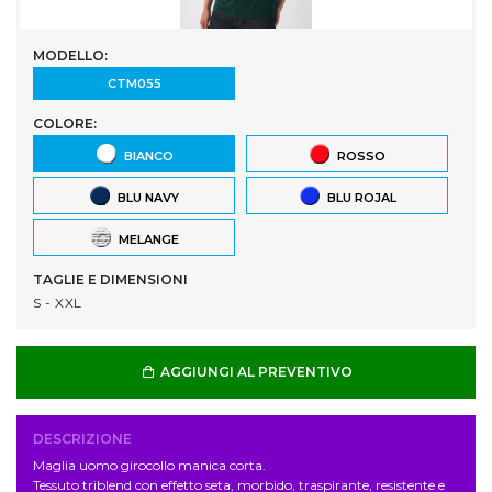
MODELLO:
CTM055
COLORE:
BIANCO
ROSSO
BLU NAVY
BLU ROJAL
MELANGE
TAGLIE E DIMENSIONI
S - XXL
AGGIUNGI AL PREVENTIVO
DESCRIZIONE
Maglia uomo girocollo manica corta.
Tessuto triblend con effetto seta, morbido, traspirante, resistente e