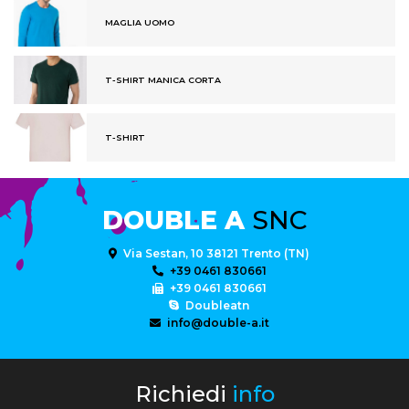
MAGLIA UOMO
T-SHIRT MANICA CORTA
T-SHIRT
DOUBLE A
SNC
Via Sestan, 10 38121 Trento (TN)
+39 0461 830661
+39 0461 830661
Doubleatn
info@double-a.it
Richiedi
info