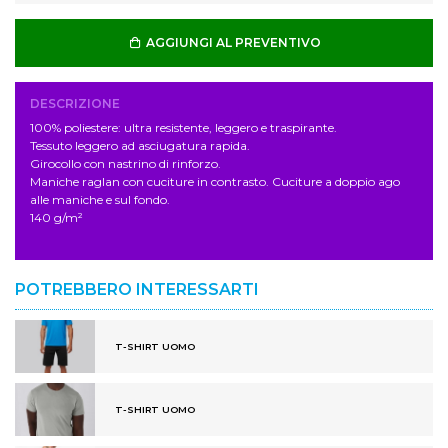
AGGIUNGI AL PREVENTIVO
DESCRIZIONE
100% poliestere: ultra resistente, leggero e traspirante.
Tessuto leggero ad asciugatura rapida.
Girocollo con nastrino di rinforzo.
Maniche raglan con cuciture in contrasto. Cuciture a doppio ago
alle maniche e sul fondo.
140 g/m²
POTREBBERO INTERESSARTI
T-SHIRT UOMO
T-SHIRT UOMO