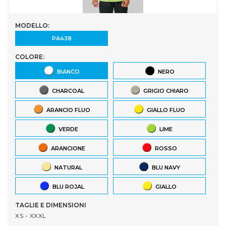
MODELLO:
PA438
COLORE:
BIANCO
NERO
CHARCOAL
GRIGIO CHIARO
ARANCIO FLUO
GIALLO FLUO
VERDE
LIME
ARANCIONE
ROSSO
NATURAL
BLU NAVY
BLU ROJAL
GIALLO
TAGLIE E DIMENSIONI
XS - XXXL